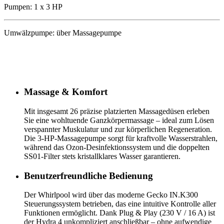
Pumpen: 1 x 3 HP
Umwälzpumpe: über Massagepumpe
Massage & Komfort
Mit insgesamt 26 präzise platzierten Massagedüsen erleben
Sie eine wohltuende Ganzkörpermassage – ideal zum Lösen
verspannter Muskulatur und zur körperlichen Regeneration.
Die 3-HP-Massagepumpe sorgt für kraftvolle Wasserstrahlen,
während das Ozon-Desinfektionssystem und die doppelten
SS01-Filter stets kristallklares Wasser garantieren.
Benutzer­freundliche Bedienung
Der Whirlpool wird über das moderne Gecko IN.K300
Steuerungssystem betrieben, das eine intuitive Kontrolle aller
Funktionen ermöglicht. Dank Plug & Play (230 V / 16 A) ist
der Hydra 4 unkompliziert anschließbar – ohne aufwendige