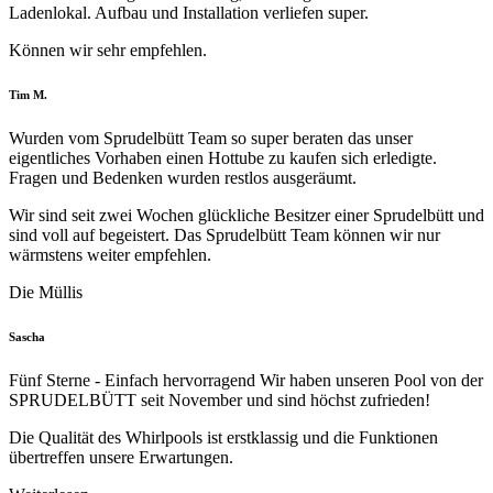
Ladenlokal. Aufbau und Installation verliefen super.
Können wir sehr empfehlen.
Filled
Filled
Filled
Filled
Filled
Tim M.
star
star
star
star
star
Wurden vom Sprudelbütt Team so super beraten das unser
eigentliches Vorhaben einen Hottube zu kaufen sich erledigte.
Fragen und Bedenken wurden restlos ausgeräumt.
Wir sind seit zwei Wochen glückliche Besitzer einer Sprudelbütt und
sind voll auf begeistert. Das Sprudelbütt Team können wir nur
wärmstens weiter empfehlen.
Die Müllis
Filled
Filled
Filled
Filled
Filled
Sascha
star
star
star
star
star
Fünf Sterne - Einfach hervorragend Wir haben unseren Pool von der
SPRUDELBÜTT seit November und sind höchst zufrieden!
Die Qualität des Whirlpools ist erstklassig und die Funktionen
übertreffen unsere Erwartungen.