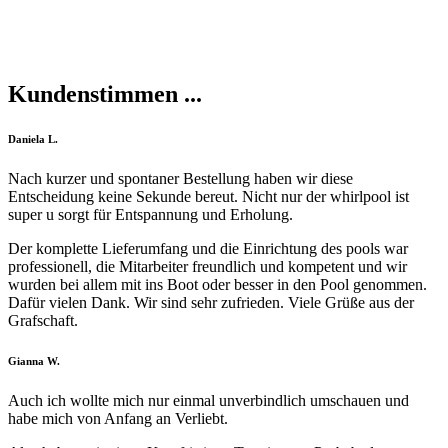
Kundenstimmen ...
Filled
Filled
Filled
Filled
Filled
Daniela L.
star
star
star
star
star
Nach kurzer und spontaner Bestellung haben wir diese
Entscheidung keine Sekunde bereut. Nicht nur der whirlpool ist
super u sorgt für Entspannung und Erholung.
Der komplette Lieferumfang und die Einrichtung des pools war
professionell, die Mitarbeiter freundlich und kompetent und wir
wurden bei allem mit ins Boot oder besser in den Pool genommen.
Dafür vielen Dank. Wir sind sehr zufrieden. Viele Grüße aus der
Grafschaft.
Filled
Filled
Filled
Filled
Filled
Gianna W.
star
star
star
star
star
Auch ich wollte mich nur einmal unverbindlich umschauen und
habe mich von Anfang an Verliebt.