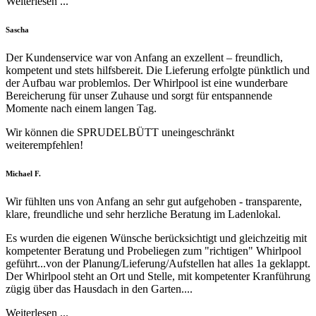
Weiterlesen ...
Filled
Filled
Filled
Filled
Filled
Sascha
star
star
star
star
star
Der Kundenservice war von Anfang an exzellent – freundlich,
kompetent und stets hilfsbereit. Die Lieferung erfolgte pünktlich und
der Aufbau war problemlos. Der Whirlpool ist eine wunderbare
Bereicherung für unser Zuhause und sorgt für entspannende
Momente nach einem langen Tag.
Wir können die SPRUDELBÜTT uneingeschränkt
weiterempfehlen!
Filled
Filled
Filled
Filled
Filled
Michael F.
star
star
star
star
star
Wir fühlten uns von Anfang an sehr gut aufgehoben - transparente,
klare, freundliche und sehr herzliche Beratung im Ladenlokal.
Es wurden die eigenen Wünsche berücksichtigt und gleichzeitig mit
kompetenter Beratung und Probeliegen zum "richtigen" Whirlpool
geführt...von der Planung/Lieferung/Aufstellen hat alles 1a geklappt.
Der Whirlpool steht an Ort und Stelle, mit kompetenter Kranführung
zügig über das Hausdach in den Garten....
Weiterlesen ...