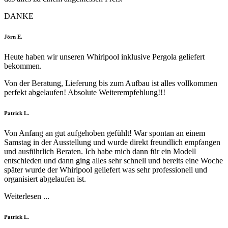
DANKE
Filled
Filled
Filled
Filled
Filled
Jörn E.
star
star
star
star
star
Heute haben wir unseren Whirlpool inklusive Pergola geliefert
bekommen.
Von der Beratung, Lieferung bis zum Aufbau ist alles vollkommen
perfekt abgelaufen! Absolute Weiterempfehlung!!!
Filled
Filled
Filled
Filled
Filled
Patrick L.
star
star
star
star
star
Von Anfang an gut aufgehoben gefühlt! War spontan an einem
Samstag in der Ausstellung und wurde direkt freundlich empfangen
und ausführlich Beraten. Ich habe mich dann für ein Modell
entschieden und dann ging alles sehr schnell und bereits eine Woche
später wurde der Whirlpool geliefert was sehr professionell und
organisiert abgelaufen ist.
Weiterlesen ...
Filled
Filled
Filled
Filled
Filled
Patrick L.
star
star
star
star
star