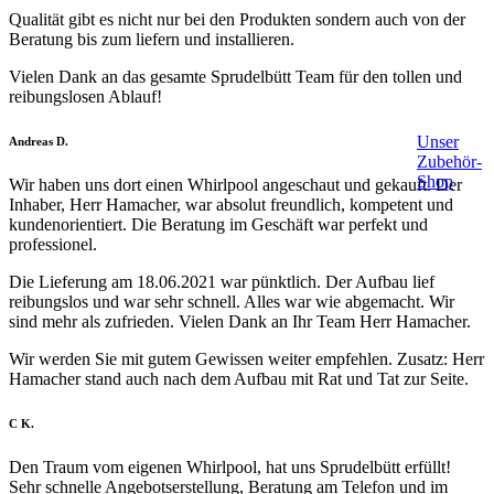
Qualität gibt es nicht nur bei den Produkten sondern auch von der
Beratung bis zum liefern und installieren.
Vielen Dank an das gesamte Sprudelbütt Team für den tollen und
reibungslosen Ablauf!
Unser
Filled
Filled
Filled
Filled
Filled
Andreas D.
Zubehör-
star
star
star
star
star
Shop
Wir haben uns dort einen Whirlpool angeschaut und gekauft. Der
Inhaber, Herr Hamacher, war absolut freundlich, kompetent und
kundenorientiert. Die Beratung im Geschäft war perfekt und
professionel.
Die Lieferung am 18.06.2021 war pünktlich. Der Aufbau lief
reibungslos und war sehr schnell. Alles war wie abgemacht. Wir
sind mehr als zufrieden. Vielen Dank an Ihr Team Herr Hamacher.
Wir werden Sie mit gutem Gewissen weiter empfehlen. Zusatz: Herr
Hamacher stand auch nach dem Aufbau mit Rat und Tat zur Seite.
Filled
Filled
Filled
Filled
Filled
C K.
star
star
star
star
star
Den Traum vom eigenen Whirlpool, hat uns Sprudelbütt erfüllt!
Sehr schnelle Angebotserstellung, Beratung am Telefon und im