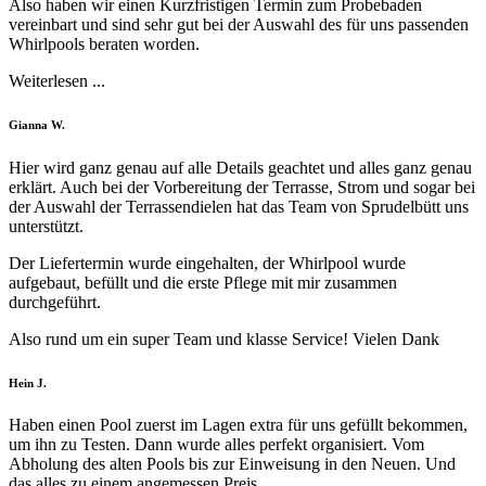
Also haben wir einen Kurzfristigen Termin zum Probebaden
vereinbart und sind sehr gut bei der Auswahl des für uns passenden
Whirlpools beraten worden.
Weiterlesen ...
Filled
Filled
Filled
Filled
Filled
Gianna W.
star
star
star
star
star
Hier wird ganz genau auf alle Details geachtet und alles ganz genau
erklärt. Auch bei der Vorbereitung der Terrasse, Strom und sogar bei
der Auswahl der Terrassendielen hat das Team von Sprudelbütt uns
unterstützt.
Der Liefertermin wurde eingehalten, der Whirlpool wurde
aufgebaut, befüllt und die erste Pflege mit mir zusammen
durchgeführt.
Also rund um ein super Team und klasse Service! Vielen Dank
Filled
Filled
Filled
Filled
Filled
Hein J.
star
star
star
star
star
Haben einen Pool zuerst im Lagen extra für uns gefüllt bekommen,
um ihn zu Testen. Dann wurde alles perfekt organisiert. Vom
Abholung des alten Pools bis zur Einweisung in den Neuen. Und
das alles zu einem angemessen Preis.