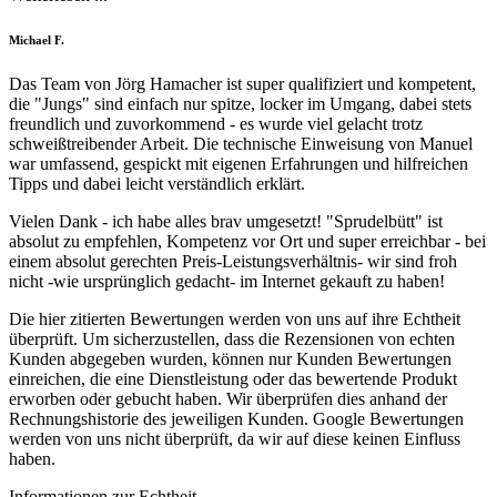
Filled
Filled
Filled
Filled
Filled
Michael F.
star
star
star
star
star
Das Team von Jörg Hamacher ist super qualifiziert und kompetent,
die "Jungs" sind einfach nur spitze, locker im Umgang, dabei stets
freundlich und zuvorkommend - es wurde viel gelacht trotz
schweißtreibender Arbeit. Die technische Einweisung von Manuel
war umfassend, gespickt mit eigenen Erfahrungen und hilfreichen
Tipps und dabei leicht verständlich erklärt.
Vielen Dank - ich habe alles brav umgesetzt! "Sprudelbütt" ist
absolut zu empfehlen, Kompetenz vor Ort und super erreichbar - bei
einem absolut gerechten Preis-Leistungsverhältnis- wir sind froh
nicht -wie ursprünglich gedacht- im Internet gekauft zu haben!
Die hier zitierten Bewertungen werden von uns auf ihre Echtheit
überprüft. Um sicherzustellen, dass die Rezensionen von echten
Kunden abgegeben wurden, können nur Kunden Bewertungen
einreichen, die eine Dienstleistung oder das bewertende Produkt
erworben oder gebucht haben. Wir überprüfen dies anhand der
Rechnungshistorie des jeweiligen Kunden. Google Bewertungen
werden von uns nicht überprüft, da wir auf diese keinen Einfluss
haben.
Informationen zur Echtheit