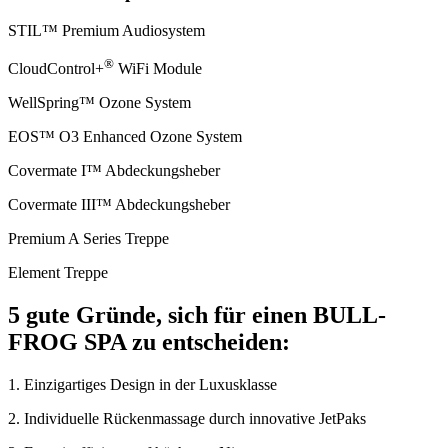
STIL™ Premium Audio­system
®
Cloud­Control+
WiFi Module
Well­Spring™ Ozone System
EOS™ O3 Enhanced Ozone System
Covermate I™ Abdeckungs­heber
Covermate III™ Abdeckungs­heber
Premium A Series Treppe
Element Treppe
5 gute Gründe, sich für einen BULL­
FROG SPA zu entscheiden:
1. Einzig­artiges Design in der Luxus­klasse
2. Indivi­duelle Rücken­massage durch inno­vative JetPaks