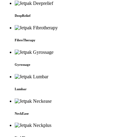
Deep­Relief
Fibro­Therapy
Gyros­sage
Lumbar
Neck­Ease