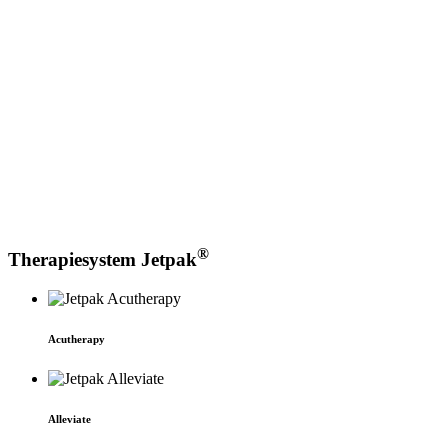
Slate
Timber
Akzente & Abdeckung
Pewter
®
Therapie­system Jetpak
Acu­therapy
Alleviate