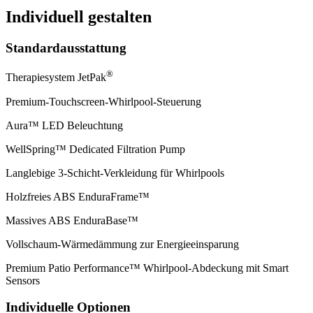
Individuell gestalten
Standard­­ausstattung
®
Therapie­system JetPak
Premium-Touch­screen-Whirl­pool-Steuerung
Aura™ LED Beleuchtung
Well­Spring™ Dedi­cated Filtration Pump
Lang­lebige 3-Schicht-Ver­kleidung für Whirl­pools
Holz­freies ABS Endura­Frame™
Massives ABS Endura­Base™
Voll­schaum-Wärme­dämmung zur Energie­einsparung
Premium Patio Perfor­mance™ Whirlpool-Ab­deckung mit Smart
Sensors
Individuelle Optionen