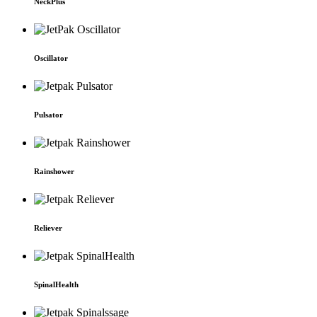
Neck­Plus
Oscillator
Pulsator
Rain­shower
Reliever
Spinal­Health