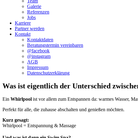
Team
Galerie
Referenzen
Jobs
Karriere
Partner werden
Kontakt
Kontaktdaten
Beratungstermin vereinbaren
@facebook
@instagram
AGB
Impressum
Datenschutzerklärung
Was ist eigentlich der Unterschied zwisc
Ein
Whirlpool
ist vor allem zum Entspannen da: warmes Wasser, Mas
Perfekt für alle, die zuhause abschalten und genießen möchten.
Kurz gesagt:
Whirlpool = Entspannung & Massage
Und was ist dann ein Swim Spa?